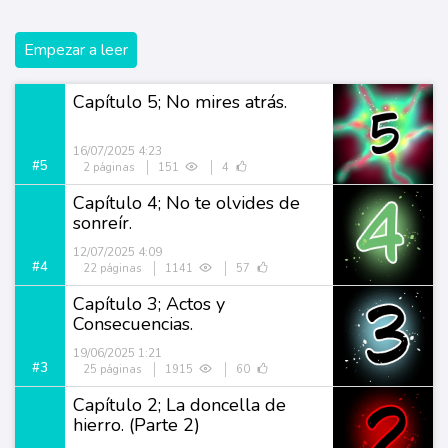
Empezar a leer
Capítulo 5; No mires atrás.
16/07/2025 4:23
#5
2 páginas
151
4
Capítulo 4; No te olvides de
sonreír.
12/07/2025 4:09
#4
22 páginas
1141
57
Capítulo 3; Actos y
Consecuencias.
19/06/2025 1:21
#3
25 páginas
1915
60
Capítulo 2; La doncella de
hierro. (Parte 2)