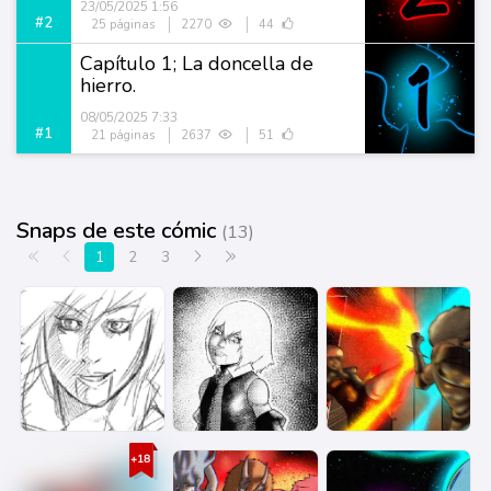
23/05/2025 1:56
#2
25 páginas
2270
44
Capítulo 1; La doncella de
hierro.
08/05/2025 7:33
#1
21 páginas
2637
51
Snaps de este cómic
(13)
Primera página
Anterior
Siguiente
Última página
1
2
3