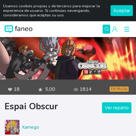
Usamos cookies propias y de terceros para mejorar la
Aceptar
experiencia de usuario. Si continúas navengando,
consideramos que aceptas su uso.
18
5,00
1814
EN PAUSA
Espai Obscur
Ver reparto
Xarnego