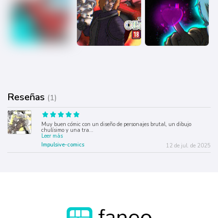
Reseñas
(1)
Muy buen cómic con un diseño de personajes brutal, un dibujo
chulísimo y una tra
...
Leer más
Impulsive-comics
12 de jul. de 2025