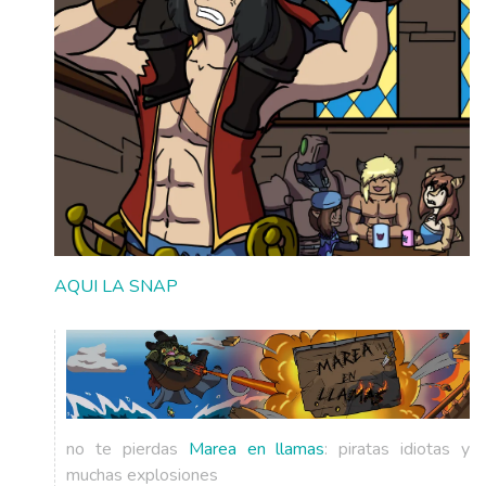
AQUI LA SNAP
no te pierdas
Marea en llamas
: piratas idiotas y
muchas explosiones