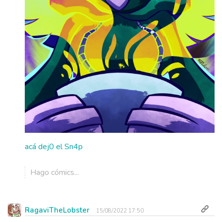
acá dej0 el Sn4p
Hago cómics...
RagaviTheLobster
15/08/2022 17:50