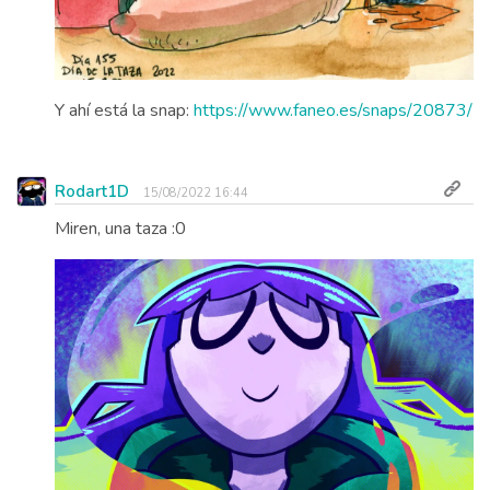
Y ahí está la snap:
https://www.faneo.es/snaps/20873/
Rodart1D
15/08/2022 16:44
Miren, una taza :0