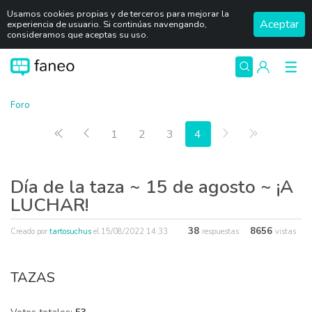
Usamos cookies propias y de terceros para mejorar la
Aceptar
experiencia de usuario. Si continúas navengando,
consideramos que aceptas su uso.
Foro
Primera página
Anterior
Siguiente
Última pág
1
2
3
4
Día de la taza ~ 15 de agosto ~ ¡A
LUCHAR!
38
8656
Creado por
tartosuchus
el
15/08/2022 14:33
respuestas
vistas
TAZAS