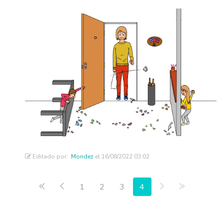
Editado por:
Mondez
el 16/08/2022 03:02
Primera página
Anterior
Siguiente
Última pág
1
2
3
4