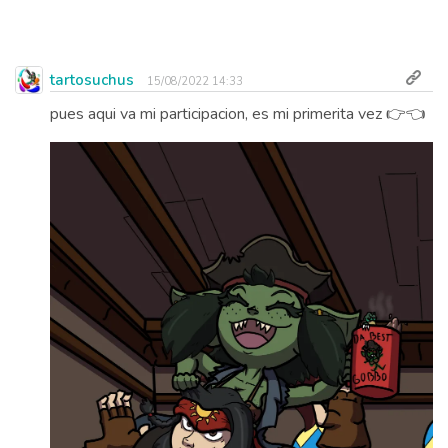
tartosuchus
15/08/2022 14:33
pues aqui va mi participacion, es mi primerita vez 👉👈