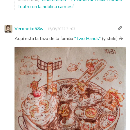
Teatro en la neblina carmesí
Veroneko58w
15/08/2022 21:03
Aquí esta la taza de la familia
''Two Hands''
(y shiiki) ☕