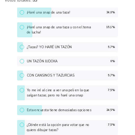
Votos totales:
53
¡Haré una snap de una taza!
34,0%
¡Haré una snap de una taza y con el tema
15,1%
de lucha!
¿Tazas? YO HARÉ UN TAZÓN
5,7%
UN TAZÓN JUDOKA
0%
CON CANSINOS Y TAZURCIAS
5,7%
Yo me iré al cine a ver una peli en la que
7,5%
salgan tazas, pero no haré una snap
Esta encuesta tiene demasiadas opciones
24,5%
¿Dónde está la opción para votar que no
7,5%
quiero dibujar tazas?