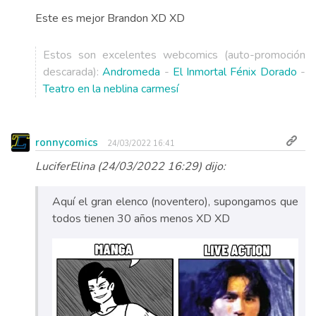
Este es mejor Brandon XD XD
Estos son excelentes webcomics (auto-promoción
descarada):
Andromeda
-
El Inmortal Fénix Dorado
-
Teatro en la neblina carmesí
ronnycomics
24/03/2022 16:41
LuciferElina (24/03/2022 16:29) dijo:
Aquí el gran elenco (noventero), supongamos que
todos tienen 30 años menos XD XD