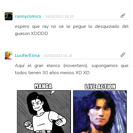
ronnycomics
24/03/2022 16:20
espero que ray no se le pegue lo desquiziado del
guason XDDDD
LuciferElina
24/03/2022 16:29
Aquí el gran elenco (noventero), supongamos que
todos tienen 30 años menos XD XD