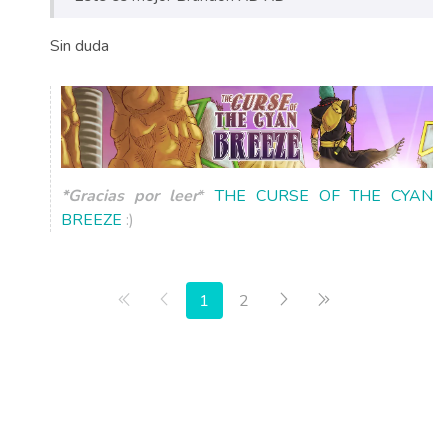
Sin duda
*Gracias por leer
*
THE CURSE OF THE CYAN
BREEZE
:)
Primera página
Anterior
Siguiente
Última página
1
2