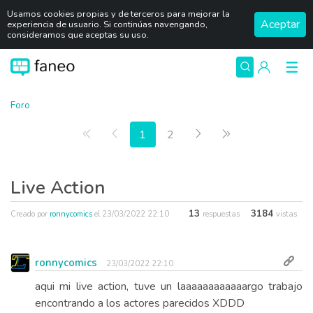
Usamos cookies propias y de terceros para mejorar la
Aceptar
experiencia de usuario. Si continúas navengando,
consideramos que aceptas su uso.
Foro
Primera página
Anterior
Siguiente
Última página
1
2
Live Action
13
3184
Creado por
ronnycomics
el
23/03/2022 22:10
respuestas
vistas
ronnycomics
23/03/2022 22:10
aqui mi live action, tuve un laaaaaaaaaaaargo trabajo
encontrando a los actores parecidos XDDD