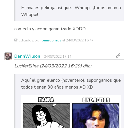
E Irina es peliroja así que... Whoopi, ¡todos aman a
Whoppi!
comedia y accion garantizado XDDD
Editado por:
ronnycomics
el 24/03/2022 16:47
DannWilson
24/03/2022 17:14
LuciferElina (24/03/2022 16:29) dijo:
Aquí el gran elenco (noventero), supongamos que
todos tienen 30 años menos XD XD