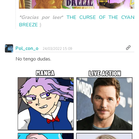
*Gracias por leer
*
THE CURSE OF THE CYAN
BREEZE
:)
Pol_con_o
24/03/2022 15:09
No tengo dudas.