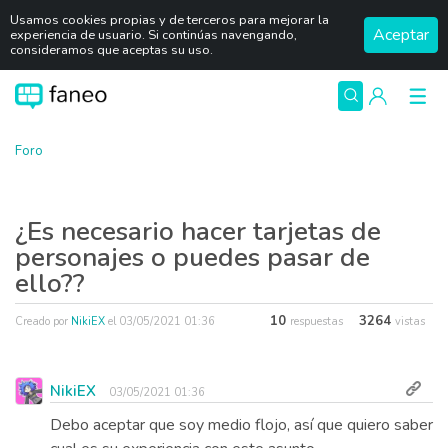
Usamos cookies propias y de terceros para mejorar la
Aceptar
experiencia de usuario. Si continúas navengando,
consideramos que aceptas su uso.
Foro
¿Es necesario hacer tarjetas de
personajes o puedes pasar de
ello??
10
3264
Creado por
NikiEX
el
03/05/2021 01:36
respuestas
vistas
NikiEX
03/05/2021 01:36
Debo aceptar que soy medio flojo, así que quiero saber