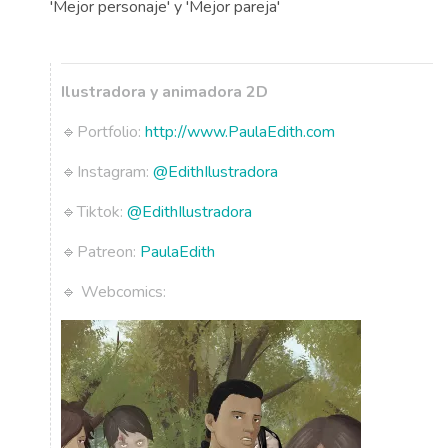
'Mejor personaje' y 'Mejor pareja'
Ilustradora y animadora 2D
🔹Portfolio:
http://www.PaulaEdith.com
🔹Instagram:
@EdithIlustradora
🔹Tiktok:
@EdithIlustradora
🔹Patreon:
PaulaEdith
🔹 Webcomics: