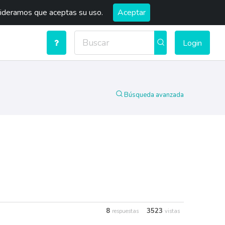
sideramos que aceptas su uso.
Aceptar
Login
Búsqueda avanzada
8
3523
respuestas
vistas