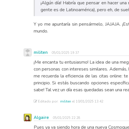
¡Algún día! Habría que pensar en hacer un
gente es de Latinoamérica), pero eh, de sue
Y yo me apuntaría sin pensármelo, JAJAJA. ¡Es
mundo.
militen
05/01/2025 19:37
¡Me encanta tu entusiasmo! La idea de una meg
con personas con intereses similares. Además, h
me recuerda la eficiencia de las citas online: 
principio. Si estás buscando opciones específi
sabe! Tal vez un día esas quedadas sean una rea
Editado por:
militen
el 10/01/2025 13:42
Algaire
05/01/2025 22:28
Pues ya va siendo hora de una nueva Cosmoque