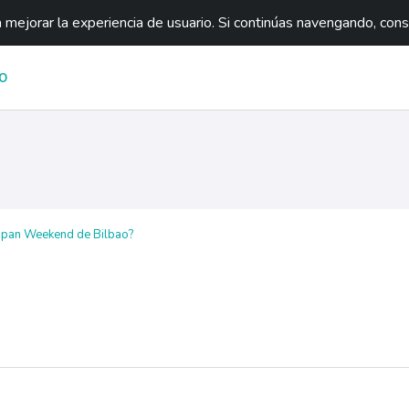
mejorar la experiencia de usuario. Si continúas navengando, con
O
apan Weekend de Bilbao?