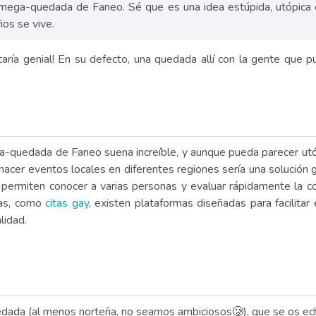
a mega-quedada de Faneo. Sé que es una idea estúpida, utópica
ños se vive.
taría genial! En su defecto, una quedada allí con la gente que 
a-quedada de Faneo suena increíble, y aunque pueda parecer utó
acer eventos locales en diferentes regiones sería una solución ge
te permiten conocer a varias personas y evaluar rápidamente la 
cas, como
citas gay
, existen plataformas diseñadas para facilita
lidad.
dada (al menos norteña, no seamos ambiciosos🥲), que se os e