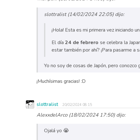
slottralist (14/02/2024 22:05) dijo:
¡Hola! Esta es mi primera vez iniciando un h
El día
24 de febrero
se celebra la Japa
estar también por ahí? ¡Para pasarme a s
Yo no soy de cosas de Japón, pero conozco g
¡Muchísimas gracias! :D
slottralist
20/02/2024 08:15
AlexxdelArco (18/02/2024 17:50) dijo:
Ojalá yo 😭