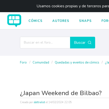
Usamos cookies propias y de terceros para 
CÓMICS
AUTORES
SNAPS
FOR
Buscar
Foro
Comunidad
Quedadas y eventos de cómics
¿J
¿Japan Weekend de Bilbao?
Creado por
slottralist
el
14/02/2024 22:05