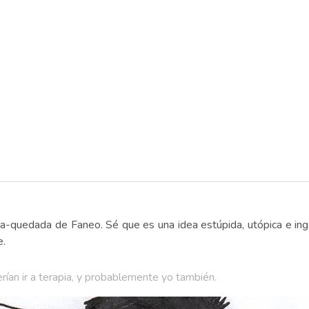
ga-quedada de Faneo. Sé que es una idea estúpida, utópica e i
e.
rían ir a terapia, y probablemente yo también.