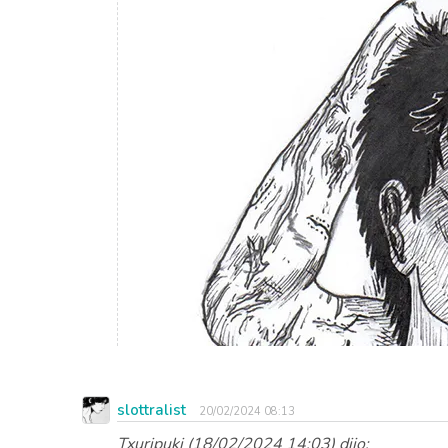
slottralist
20/02/2024 08:13
Txuripuki (18/02/2024 14:03) dijo: