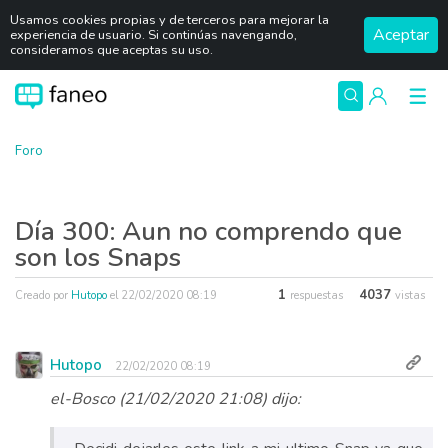
Usamos cookies propias y de terceros para mejorar la
Aceptar
experiencia de usuario. Si continúas navengando,
consideramos que aceptas su uso.
Foro
Día 300: Aun no comprendo que
son los Snaps
1
4037
Creado por
Hutopo
el
22/02/2020 08:19
respuestas
vistas
Hutopo
22/02/2020 08:19
el-Bosco (21/02/2020 21:08) dijo: