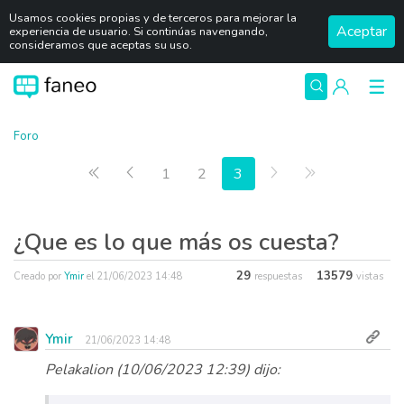
Usamos cookies propias y de terceros para mejorar la
Aceptar
experiencia de usuario. Si continúas navengando,
consideramos que aceptas su uso.
Foro
Primera página
Anterior
Siguiente
Última página
1
2
3
¿Que es lo que más os cuesta?
29
13579
Creado por
Ymir
el
21/06/2023 14:48
respuestas
vistas
Ymir
21/06/2023 14:48
Pelakalion (10/06/2023 12:39) dijo: