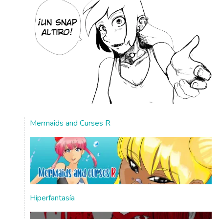
Mermaids and Curses R
Hiperfantasía