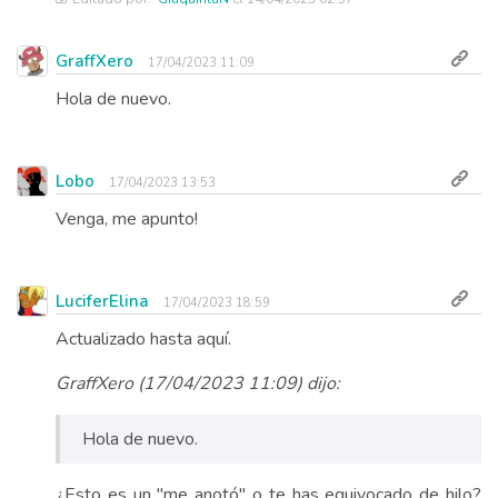
GraffXero
17/04/2023 11:09
Hola de nuevo.
Lobo
17/04/2023 13:53
Venga, me apunto!
LuciferElina
17/04/2023 18:59
Actualizado hasta aquí.
GraffXero (17/04/2023 11:09) dijo:
Hola de nuevo.
¿Esto es un "me anotó" o te has equivocado de hilo?