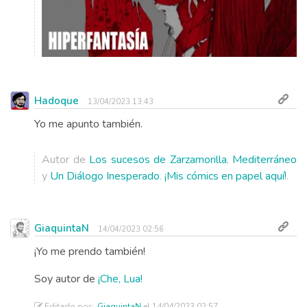
Hadoque
13/04/2023 13:43
Yo me apunto también.
Autor de
Los sucesos de Zarzamorilla
,
Mediterráneo
y
Un Diálogo Inesperado
.
¡Mis cómics en papel aquí!
.
GiaquintaN
14/04/2023 02:56
¡Yo me prendo también!
Soy autor de
¡Che, Lua!
Editado por:
GiaquintaN
el 14/04/2023 02:57