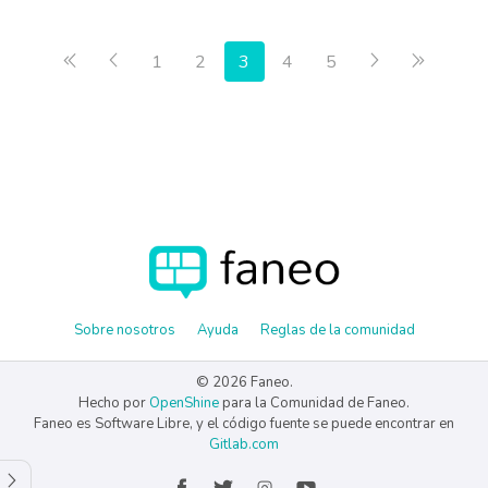
Primera página
Anterior
Siguiente
Última 
1
2
3
4
5
Sobre nosotros
Ayuda
Reglas de la comunidad
© 2026 Faneo.
Hecho por
OpenShine
para la Comunidad de Faneo.
Faneo es Software Libre, y el código fuente se puede encontrar en
Gitlab.com