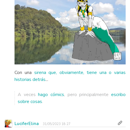
Con una
sirena que, obviamente, tiene una o varias
historias detrás
...
A veces
hago cómics
, pero principalmente
escribo
sobre cosas
.
LuciferElina
31/05/2023 18:27