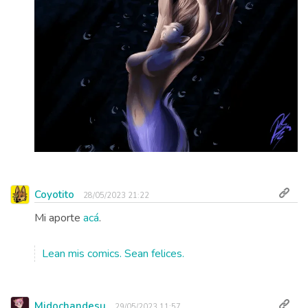
Coyotito
28/05/2023 21:22
Mi aporte
acá
.
Lean mis comics. Sean felices.
Midochandesu
29/05/2023 11:57