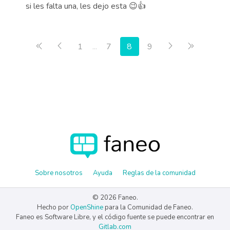
si les falta una, les dejo esta 😉👍
Primera página
Anterior
Siguiente
Última pá
1
...
7
8
9
Sobre nosotros
Ayuda
Reglas de la comunidad
© 2026 Faneo.
Hecho por
OpenShine
para la Comunidad de Faneo.
Faneo es Software Libre, y el código fuente se puede encontrar en
Gitlab.com