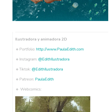
Ilustradora y animadora 2D
🔹Portfolio:
http://www.PaulaEdith.com
🔹Instagram:
@EdithIlustradora
🔹Tiktok:
@EdithIlustradora
🔹Patreon:
PaulaEdith
🔹 Webcomics: