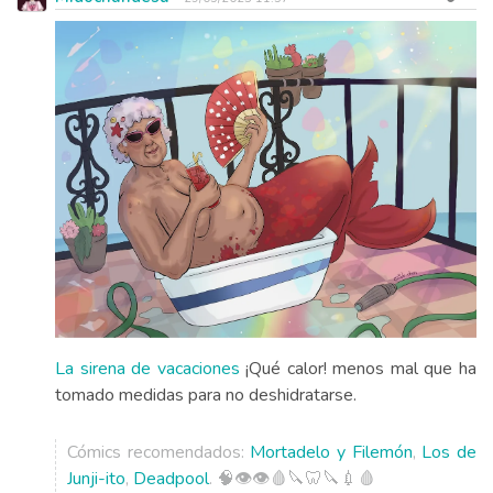
La sirena de vacaciones
¡Qué calor! menos mal que ha
tomado medidas para no deshidratarse.
Cómics recomendados:
Mortadelo y Filemón
,
Los de
Junji-ito
,
Deadpool
. 🧠👁️👁️🩸🔪🦷🔪💉🩸