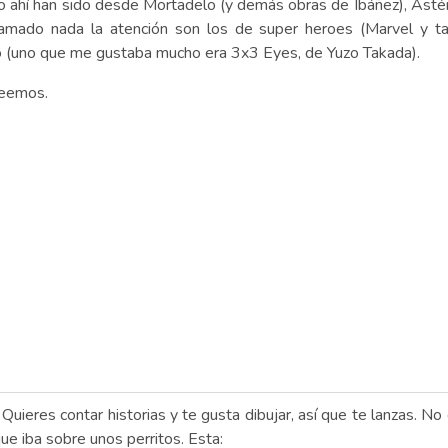
ahí han sido desde Mortadelo (y demás obras de Ibáñez), Astérix,
llamado nada la atención son los de super heroes (Marvel y t
o (uno que me gustaba mucho era 3x3 Eyes, de Yuzo Takada).
leemos.
. Quieres contar historias y te gusta dibujar, así que te lanzas. 
que iba sobre unos perritos. Esta: