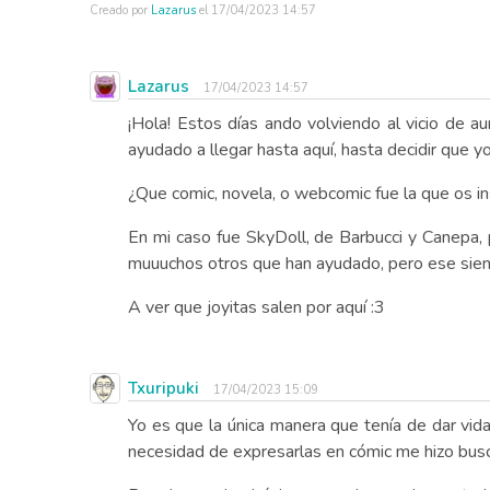
Creado por
Lazarus
el
17/04/2023 14:57
Lazarus
17/04/2023 14:57
¡Hola! Estos días ando volviendo al vicio de 
ayudado a llegar hasta aquí, hasta decidir que y
¿Que comic, novela, o webcomic fue la que os ins
En mi caso fue SkyDoll, de Barbucci y Canepa
muuuchos otros que han ayudado, pero ese siempre
A ver que joyitas salen por aquí :3
Txuripuki
17/04/2023 15:09
Yo es que la única manera que tenía de dar vida
necesidad de expresarlas en cómic me hizo busc