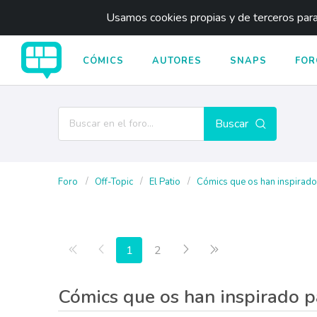
Usamos cookies propias y de terceros para 
CÓMICS
AUTORES
SNAPS
FOR
Buscar
Foro
Off-Topic
El Patio
Cómics que os han inspirado.
Primera página
Anterior
Siguiente
Última página
1
2
Cómics que os han inspirado p