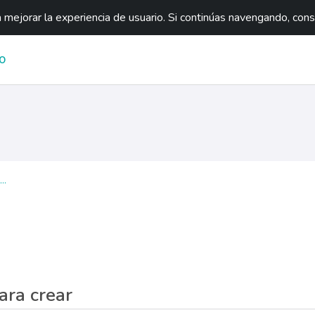
mejorar la experiencia de usuario. Si continúas navengando, con
O
..
ara crear