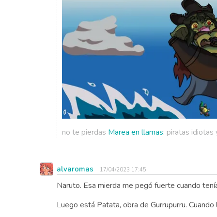
no te pierdas
Marea en llamas
: piratas idiota
alvaromas
17/04/2023 17:45
Naruto. Esa mierda me pegó fuerte cuando tenía
Luego está Patata, obra de Gurrupurru. Cuando 