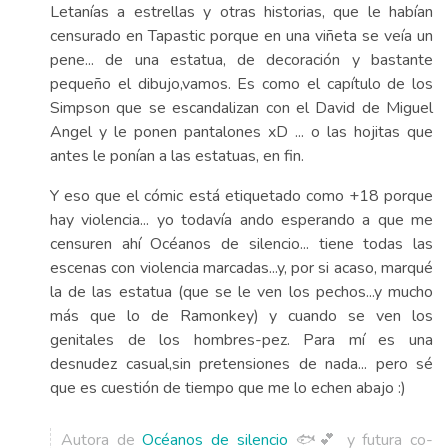
Letanías a estrellas y otras historias, que le habían
censurado en Tapastic porque en una viñeta se veía un
pene... de una estatua, de decoración y bastante
pequeño el dibujo,vamos. Es como el capítulo de los
Simpson que se escandalizan con el David de Miguel
Angel y le ponen pantalones xD ... o las hojitas que
antes le ponían a las estatuas, en fin.
Y eso que el cómic está etiquetado como +18 porque
hay violencia... yo todavía ando esperando a que me
censuren ahí Océanos de silencio... tiene todas las
escenas con violencia marcadas...y, por si acaso, marqué
la de las estatua (que se le ven los pechos...y mucho
más que lo de Ramonkey) y cuando se ven los
genitales de los hombres-pez. Para mí es una
desnudez casual,sin pretensiones de nada... pero sé
que es cuestión de tiempo que me lo echen abajo :)
Autora de
Océanos de silencio
🐟💕 y futura co-