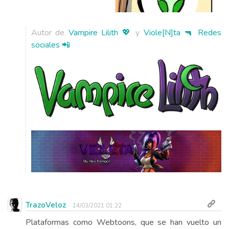
Autor de
Vampire Lilith 💖
y
Viole[N]ta 🔫
Redes
sociales 📲
TrazoVeloz
14/03/2021 01:22
Plataformas como Webtoons, que se han vuelto un