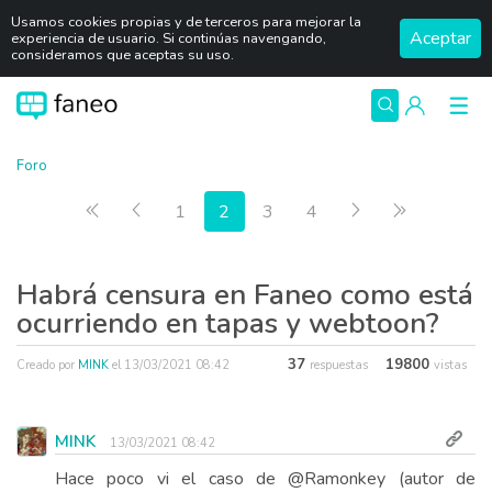
Usamos cookies propias y de terceros para mejorar la
Aceptar
experiencia de usuario. Si continúas navengando,
consideramos que aceptas su uso.
Foro
Primera página
Anterior
Siguiente
Última pág
1
2
3
4
Habrá censura en Faneo como está
ocurriendo en tapas y webtoon?
37
19800
Creado por
MINK
el
13/03/2021 08:42
respuestas
vistas
MINK
13/03/2021 08:42
Hace poco vi el caso de @Ramonkey (autor de