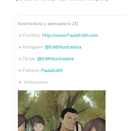
Ilustradora y animadora 2D
🔹Portfolio:
http://www.PaulaEdith.com
🔹Instagram:
@EdithIlustradora
🔹Tiktok:
@EdithIlustradora
🔹Patreon:
PaulaEdith
🔹 Webcomics: